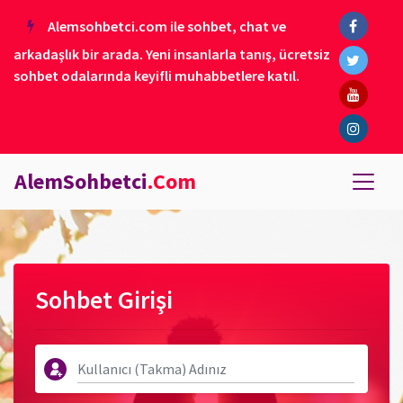
Alemsohbetci.com ile sohbet, chat ve
arkadaşlık bir arada. Yeni insanlarla tanış, ücretsiz
sohbet odalarında keyifli muhabbetlere katıl.
AlemSohbetci
.Com
Sohbet Girişi