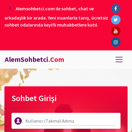
Alemsohbetci.com ile sohbet, chat ve
arkadaşlık bir arada. Yeni insanlarla tanış, ücretsiz
sohbet odalarında keyifli muhabbetlere katıl.
AlemSohbetci
.Com
Sohbet Girişi