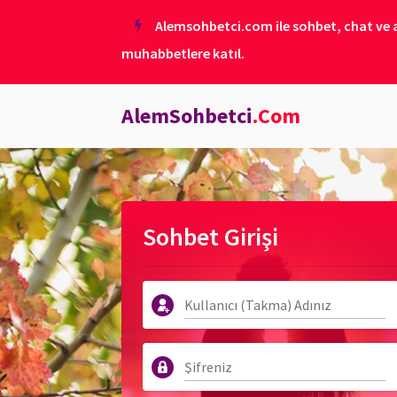
Alemsohbetci.com ile sohbet, chat ve ar
muhabbetlere katıl.
AlemSohbetci
.Com
Sohbet Girişi