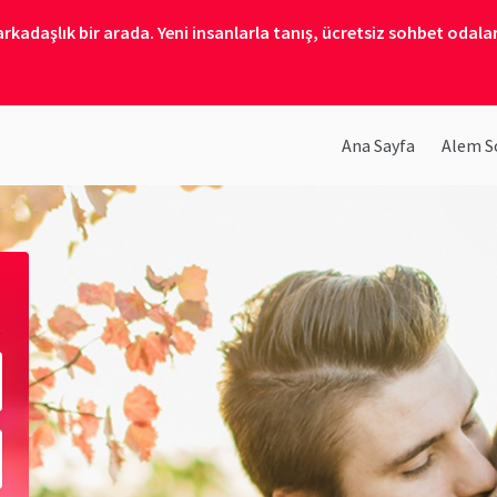
kadaşlık bir arada. Yeni insanlarla tanış, ücretsiz sohbet odalar
Ana Sayfa
Alem So