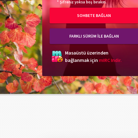
* Şifreniz yoksa boş bırakın.
SOHBETE BAĞLAN
FARKLI SÜRÜM İLE BAĞLAN
Masaüstü üzerinden
bağlanmak için
mIRC Indir.