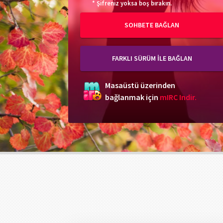
* Şifreniz yoksa boş bırakın.
SOHBETE BAĞLAN
FARKLI SÜRÜM İLE BAĞLAN
Masaüstü üzerinden
bağlanmak için
mIRC Indir.