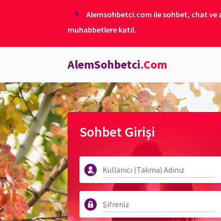
Alemsohbetci.com ile sohbet, chat ve ar
muhabbetlere katıl.
AlemSohbetci
.Com
Sohbet Girişi