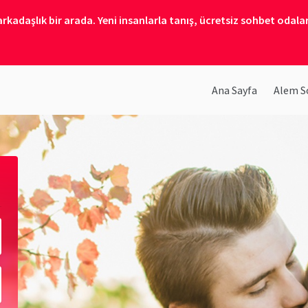
kadaşlık bir arada. Yeni insanlarla tanış, ücretsiz sohbet odalar
Ana Sayfa
Alem So