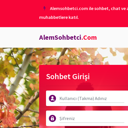
Alemsohbetci.com ile sohbet, chat ve ar
muhabbetlere katıl.
AlemSohbetci
.Com
Sohbet Girişi