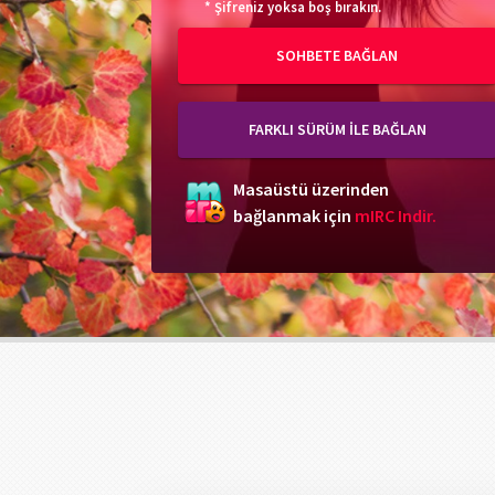
* Şifreniz yoksa boş bırakın.
SOHBETE BAĞLAN
FARKLI SÜRÜM İLE BAĞLAN
Masaüstü üzerinden
bağlanmak için
mIRC Indir.