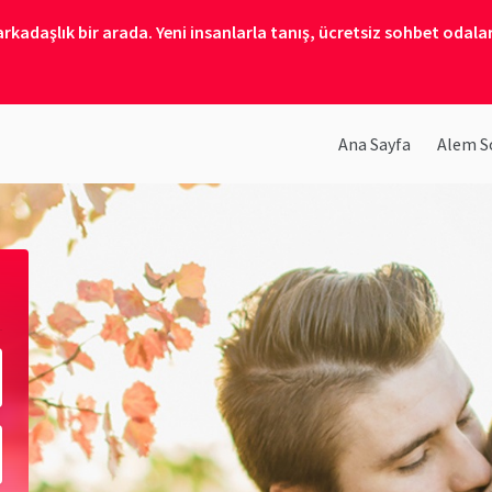
kadaşlık bir arada. Yeni insanlarla tanış, ücretsiz sohbet odalar
Ana Sayfa
Alem So