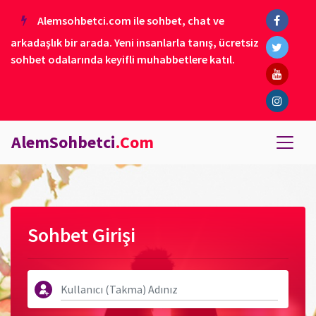
Alemsohbetci.com ile sohbet, chat ve
arkadaşlık bir arada. Yeni insanlarla tanış, ücretsiz
sohbet odalarında keyifli muhabbetlere katıl.
AlemSohbetci
.Com
Sohbet Girişi