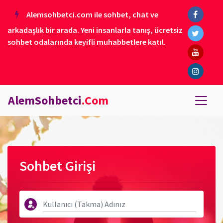
Alemsohbetci.com ile sohbet, chat ve
arkadaşlık bir arada. Yeni insanlarla tanış, ücretsiz
sohbet odalarında keyifli muhabbetlere katıl.
AlemSohbetci
.Com
Sohbet Girişi