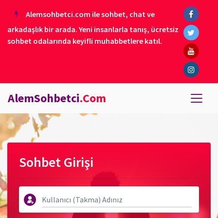
Alemsohbetci.com ile sohbet, chat ve
arkadaşlık bir arada. Yeni insanlarla tanış, ücretsiz
sohbet odalarında keyifli muhabbetlere katıl.
AlemSohbetci
.Com
Sohbet Girişi