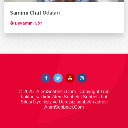
Samimi Chat Odaları
Devamını Gör
© 2025 -AlemSohbetci.Com - Copyright Tüm
hakları saklıdır. Alem Sohbetci Sohbet chat
Sitesi Üyeliksiz ve Ücretsiz sohbetin adresi
AlemSohbetci.Com