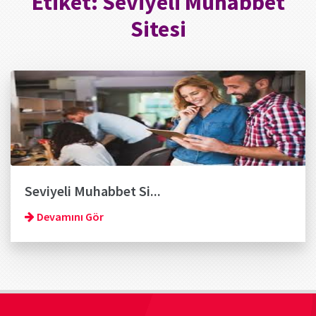
Etiket:
Seviyeli Muhabbet
Sitesi
Seviyeli Muhabbet Si...
Devamını Gör