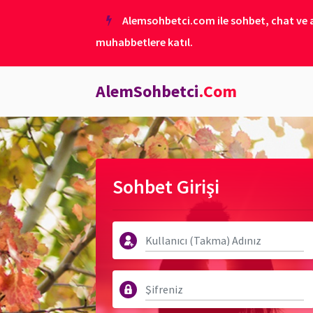
Alemsohbetci.com ile sohbet, chat ve ar
muhabbetlere katıl.
AlemSohbetci
.Com
Sohbet Girişi