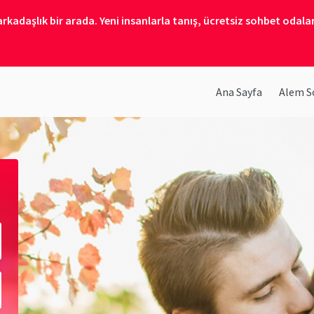
kadaşlık bir arada. Yeni insanlarla tanış, ücretsiz sohbet odalar
Ana Sayfa
Alem So