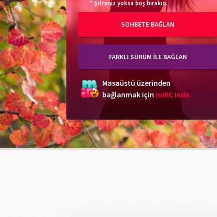
* Şifreniz yoksa boş bırakın.
SOHBETE BAĞLAN
FARKLI SÜRÜM İLE BAĞLAN
Masaüstü üzerinden
bağlanmak için
mIRC Indir.