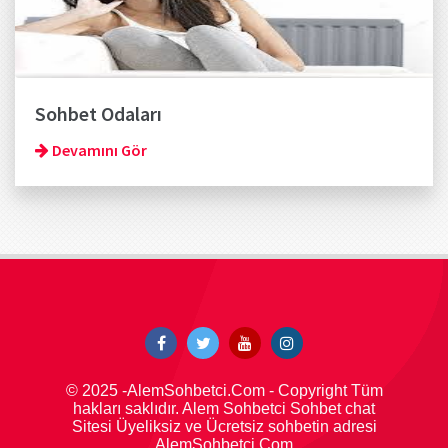
Sohbet Odaları
Devamını Gör
© 2025 -AlemSohbetci.Com - Copyright Tüm
hakları saklıdır. Alem Sohbetci Sohbet chat
Sitesi Üyeliksiz ve Ücretsiz sohbetin adresi
AlemSohbetci.Com