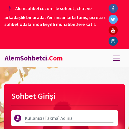
Alemsohbetci.com ile sohbet, chat ve
arkadaşlık bir arada. Yeni insanlarla tanış, ücretsiz
sohbet odalarında keyifli muhabbetlere katıl.
AlemSohbetci
.Com
Sohbet Girişi