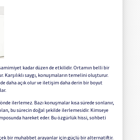
samimiyet kadar düzen de etkilidir. Ortamın belli bir
ur. Karşılıklı saygı, konuşmaların temelini oluşturur.
de daha açık olur ve iletişim daha derin bir boyut
lar.
yönde ilerlemez. Bazı konuşmalar kısa sürede sonlanır,
lan, bu sürecin doğal şekilde ilerlemesidir. Kimseye
mposunda hareket eder. Bu özgürlük hissi, sohbeti
çek bir muhabbet arayanlar için güçlü bir alternatiftir.