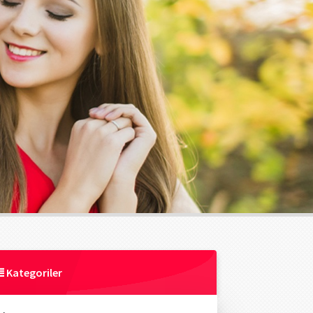
Kategoriler