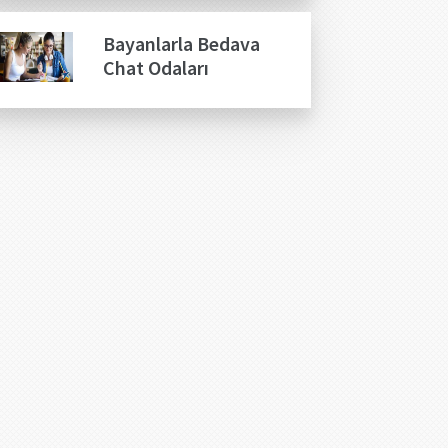
Bayanlarla Bedava
Chat Odaları