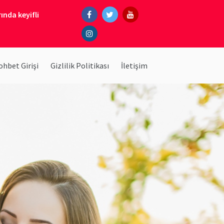
ında keyifli
hbet Girişi
Gizlilik Politikası
İletişim