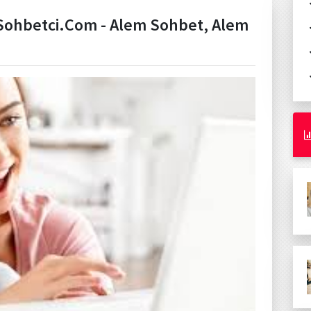
Sohbetci.Com - Alem Sohbet, Alem