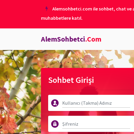
Alemsohbetci.com ile sohbet, chat ve ar
muhabbetlere katıl.
AlemSohbetci
.Com
Sohbet Girişi