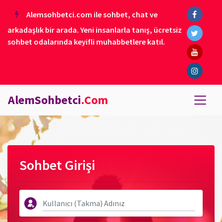
Alemsohbetci.com ile sohbet, chat ve
arkadaşlık bir arada. Yeni insanlarla tanış, ücretsiz
sohbet odalarında keyifli muhabbetlere katıl.
AlemSohbetci
.Com
Sohbet Girişi